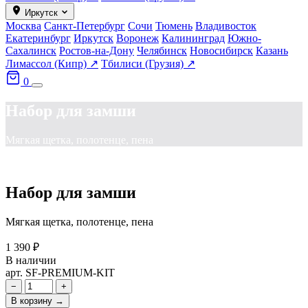
Иркутск
Москва
Санкт-Петербург
Сочи
Тюмень
Владивосток
Екатеринбург
Иркутск
Воронеж
Калининград
Южно-
Сахалинск
Ростов-на-Дону
Челябинск
Новосибирск
Казань
Лимассол (Кипр) ↗
Тбилиси (Грузия) ↗
0
Набор для замши
Мягкая щетка, полотенце, пена
Набор для замши
Мягкая щетка, полотенце, пена
1 390 ₽
В наличии
арт. SF-PREMIUM-KIT
−
+
В корзину →