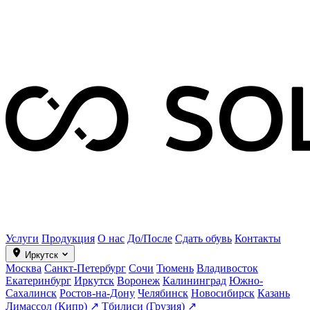
Услуги
Продукция
О нас
До/После
Сдать обувь
Контакты
Иркутск
Москва
Санкт-Петербург
Сочи
Тюмень
Владивосток
Екатеринбург
Иркутск
Воронеж
Калининград
Южно-
Сахалинск
Ростов-на-Дону
Челябинск
Новосибирск
Казань
Лимассол (Кипр) ↗
Тбилиси (Грузия) ↗